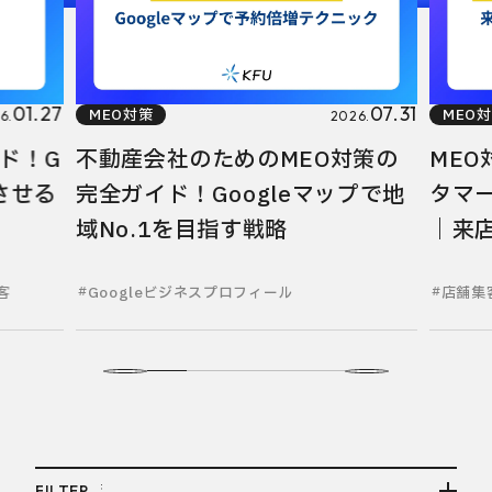
01.27
07.31
MEO対策
MEO
6.
2026.
ド！G
不動産会社のためのMEO対策の
ME
させる
完全ガイド！Googleマップで地
タマ
域No.1を目指す戦略
｜来
順
客
Googleビジネスプロフィール
店舗集
FILTER