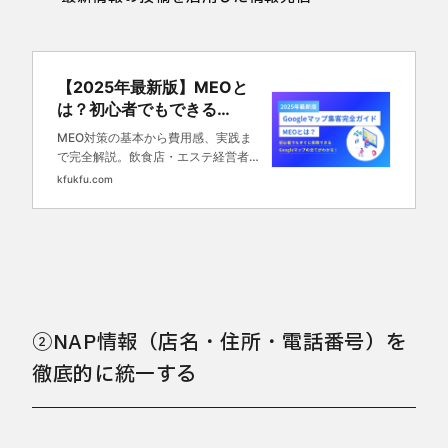
【2025年最新版】MEOと
は？初心者でもできる
Googleマップ集客完全ガイ
MEO対策の基本から費用感、実践ま
ド
で完全解説。飲食店・エステ経営者必
見のGoogleマップ上位表示方法を
kfukfu.com
2025年最新情報でお届け。メリット
からペナルティリスクまで、初心者で
もすぐに始められる具体的なステップ
を紹介！
②NAP情報（店名・住所・電話番号）を
徹底的に統一する