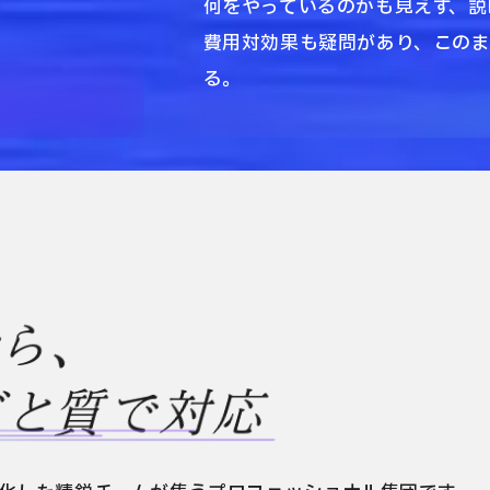
。
何をやっているのかも見えず、説
費用対効果も疑問があり、この
る。
なら、
ドと質で
対応