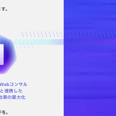
ます。
やWebコンサル
と連携した
効果の最大化
手を。