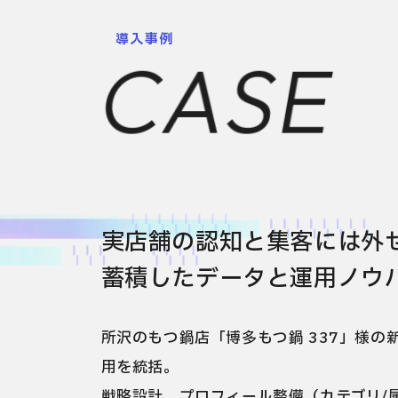
導入事例
CASE
実店舗の認知と集客には外
蓄積したデータと運用ノウハ
所沢のもつ鍋店「博多もつ鍋 337」様の新
用を統括。
戦略設計、プロフィール整備（カテゴリ/属