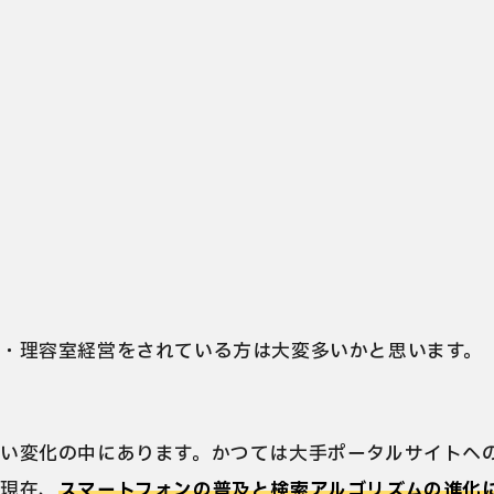
どうすればいいのか...」
圧迫している...」
たいけど、何からすればいいのかわからない」
・理容室経営をされている方は大変多いかと思います。
い変化の中にあります。かつては大手ポータルサイトへ
し現在、
スマートフォンの普及と検索アルゴリズムの進化