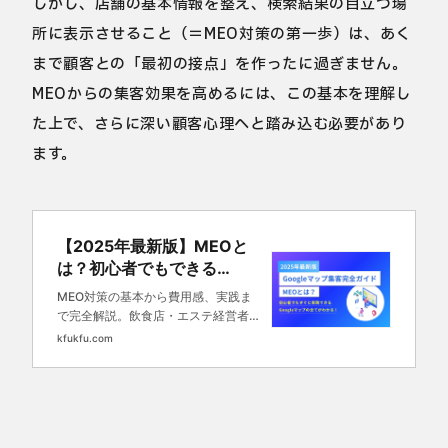
しかし、店舗の基本情報を整え、検索結果の目立つ場
所に表示させること（＝MEO対策の第一歩）は、あく
まで顧客との「最初の接点」を作ったに過ぎません。
MEOからの集客効果を高めるには、この基本を理解し
た上で、さらに深い顧客心理へと踏み込む必要があり
ます。
【2025年最新版】MEOと
は？初心者でもできる
Googleマップ集客完全ガイ
MEO対策の基本から費用感、実践ま
ド
で完全解説。飲食店・エステ経営者必
見のGoogleマップ上位表示方法を
kfukfu.com
2025年最新情報でお届け。メリット
からペナルティリスクまで、初心者で
もすぐに始められる具体的なステップ
を紹介！